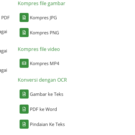
Kompres file gambar
i PDF
Kompres JPG
agai
Kompres PNG
Kompres file video
agai
Kompres MP4
agai
Konversi dengan OCR
Gambar ke Teks
PDF ke Word
Pindaian Ke Teks