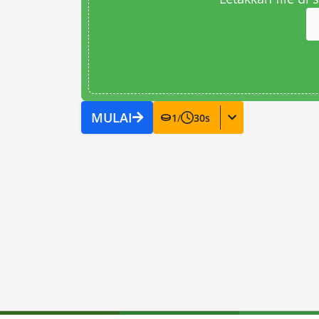
MULAI
1
/
30
s