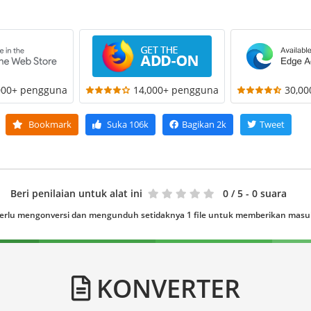
000+ pengguna
14,000+ pengguna
30,0
Bookmark
Suka
106k
Bagikan
2k
Tweet
Beri penilaian untuk alat ini
0
/ 5 - 0 suara
erlu mengonversi dan mengunduh setidaknya 1 file untuk memberikan mas
KONVERTER