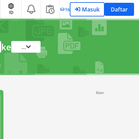
Masuk
Daftar
16
ID
ke
...
Iklan