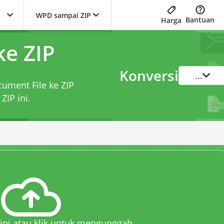
WPD sampai ZIP
Bantuan
Harga
e ZIP
Konversi
...
cument File ke ZIP
 ZIP
ini.
 sini atau klik untuk mengunggah