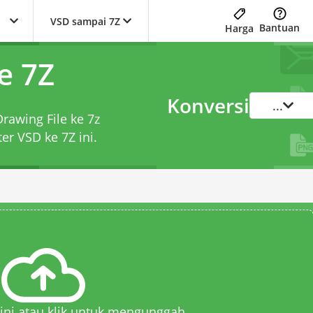
VSD sampai 7Z
Bantuan
Harga
e 7Z
Konversi
...
Drawing File ke 7z
ter VSD ke 7Z
ini.
 sini atau klik untuk mengunggah