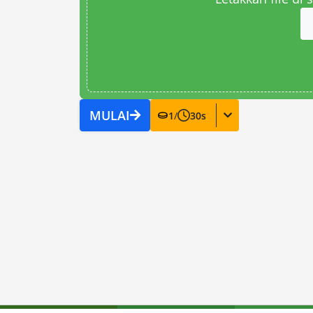
MULAI
1
/
30
s