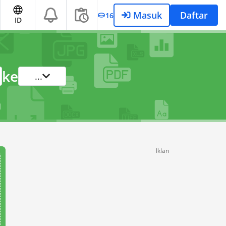
Masuk
Daftar
16
ID
ke
...
Iklan