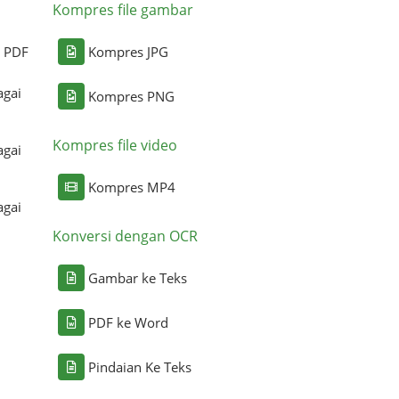
Kompres file gambar
i PDF
Kompres JPG
agai
Kompres PNG
Kompres file video
agai
Kompres MP4
agai
Konversi dengan OCR
Gambar ke Teks
PDF ke Word
Pindaian Ke Teks