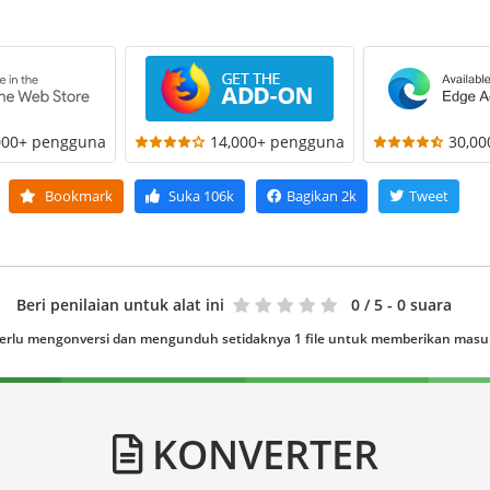
000+ pengguna
14,000+ pengguna
30,0
Bookmark
Suka
106k
Bagikan
2k
Tweet
Beri penilaian untuk alat ini
0
/ 5 - 0 suara
erlu mengonversi dan mengunduh setidaknya 1 file untuk memberikan mas
KONVERTER