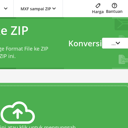
MXF sampai ZIP
Bantuan
Harga
e ZIP
Konversi
...
ge Format File ke ZIP
ZIP
ini.
 sini atau klik untuk mengunggah