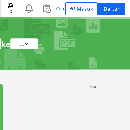
Masuk
Daftar
16
ID
ke
...
Iklan