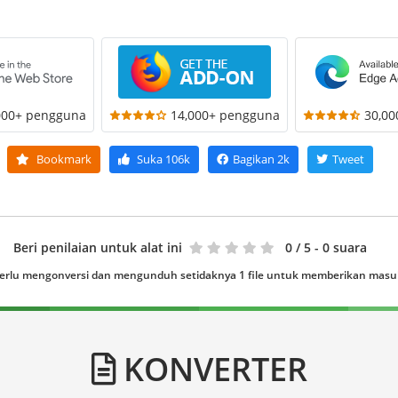
000+ pengguna
14,000+ pengguna
30,0
Bookmark
Suka
106k
Bagikan
2k
Tweet
Beri penilaian untuk alat ini
0
/ 5 - 0 suara
erlu mengonversi dan mengunduh setidaknya 1 file untuk memberikan mas
KONVERTER