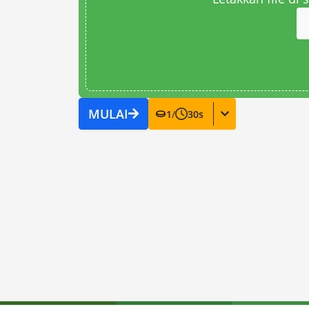
MULAI
1
/
30
s