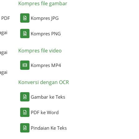
Kompres file gambar
i PDF
Kompres JPG
agai
Kompres PNG
Kompres file video
agai
Kompres MP4
agai
Konversi dengan OCR
Gambar ke Teks
PDF ke Word
Pindaian Ke Teks