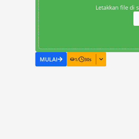
Letakkan file di
MULAI
1
/
30
s