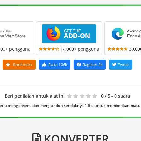
000+ pengguna
14,000+ pengguna
30,0
Bookmark
Suka
106k
Bagikan
2k
Tweet
Beri penilaian untuk alat ini
0
/ 5 - 0 suara
erlu mengonversi dan mengunduh setidaknya 1 file untuk memberikan mas
KONVERTER