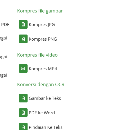
Kompres file gambar
i PDF
Kompres JPG
agai
Kompres PNG
Kompres file video
agai
Kompres MP4
agai
Konversi dengan OCR
Gambar ke Teks
PDF ke Word
Pindaian Ke Teks