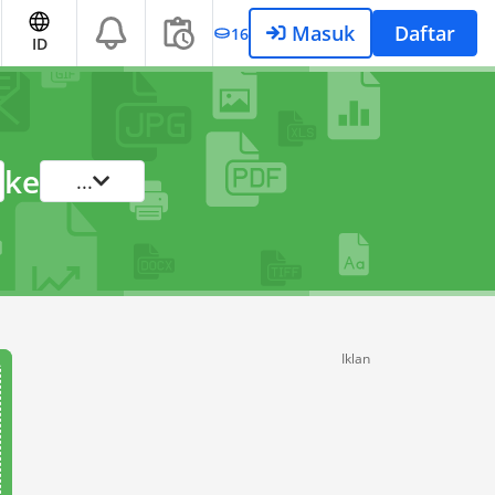
Masuk
Daftar
16
ID
ke
...
Iklan