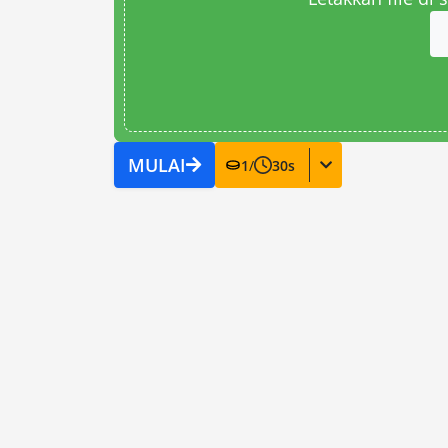
MULAI
1
/
30
s