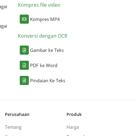
Kompres file video
agai
Kompres MP4
agai
Konversi dengan OCR
Gambar ke Teks
PDF ke Word
Pindaian Ke Teks
Perusahaan
Produk
Tentang
Harga