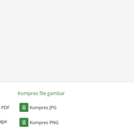
Kompres file gambar
i PDF
Kompres JPG
agai
Kompres PNG