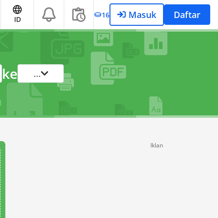
Masuk
Daftar
16
ID
ke
...
Iklan