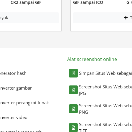
CR2 sampai GIF
GIF sampai ICO
GI
nyak
T
Alat screenshot online
nerator hash
Simpan Situs Web sebaga
Screenshot Situs Web seb
nverter gambar
JPG
nverter perangkat lunak
Screenshot Situs Web seb
PNG
nverter video
Screenshot Situs Web seb
TIFF
nverter layanan web