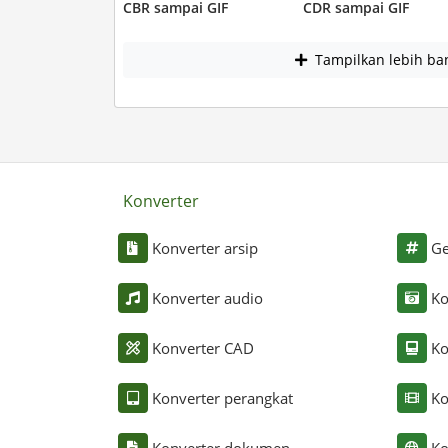
CBR sampai GIF
CDR sampai GIF
Tampilkan lebih ba
Konverter
Konverter arsip
Ge
Konverter audio
Ko
Konverter CAD
Ko
Konverter perangkat
Ko
Konverter dokumen
Ko