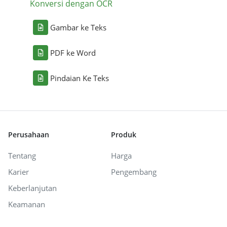
Konversi dengan OCR
Gambar ke Teks
PDF ke Word
Pindaian Ke Teks
Perusahaan
Produk
Tentang
Harga
Karier
Pengembang
Keberlanjutan
Keamanan