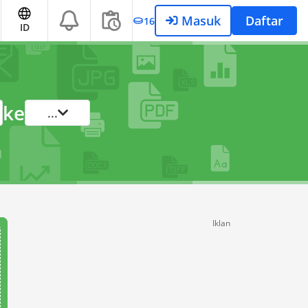
Masuk
Daftar
16
ID
ke
...
Iklan