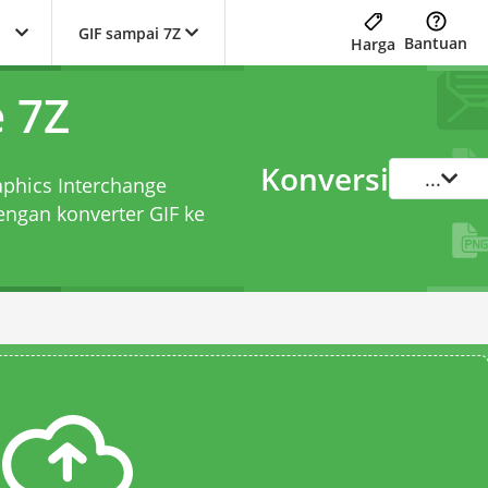
GIF sampai 7Z
Bantuan
Harga
e 7Z
Konversi
...
aphics Interchange
dengan
konverter GIF ke