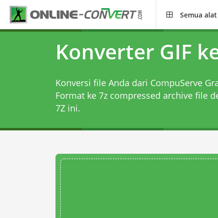
Semua alat
Konverter GIF k
Konversi file Anda dari CompuServe Gr
Format ke 7z compressed archive file 
7Z
ini.