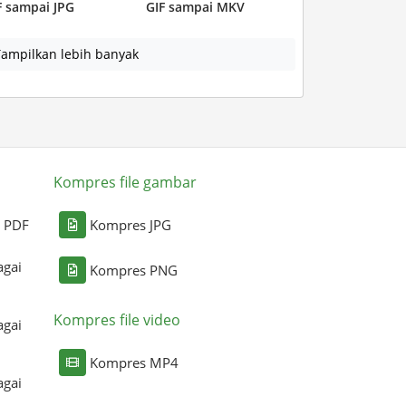
F sampai JPG
GIF sampai MKV
ampilkan lebih banyak
Kompres file gambar
i PDF
Kompres JPG
agai
Kompres PNG
Kompres file video
agai
Kompres MP4
agai