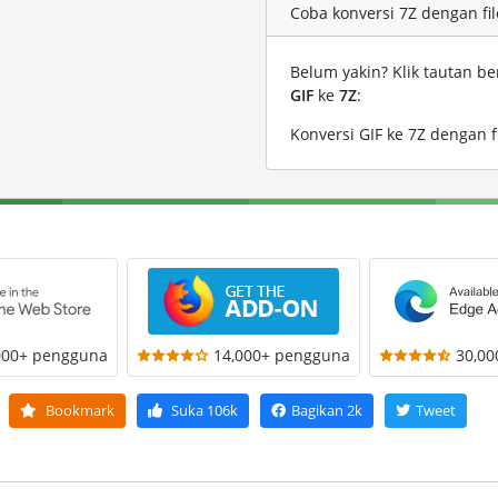
Coba konversi 7Z dengan file
Belum yakin? Klik tautan be
GIF
ke
7Z
:
Konversi GIF ke 7Z dengan f
000+ pengguna
14,000+ pengguna
30,0
Bookmark
Suka
106k
Bagikan
2k
Tweet