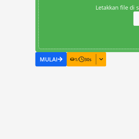
Letakkan file di
MULAI
1
/
30
s