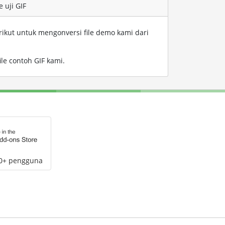
 uji GIF
rikut untuk mengonversi file demo kami dari
ile contoh GIF kami
.
00+ pengguna